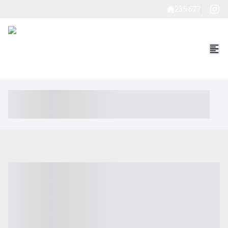
235.677
----- ----- -- ------ ---- ---- -- ----- ----- ----- --- ------