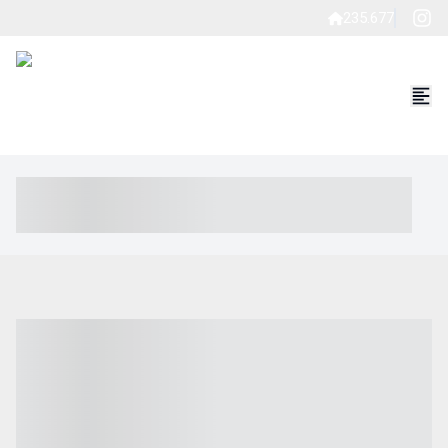
235.677
----- ----- -- ------ ---- ---- -- ----- ----- ----- --- ------