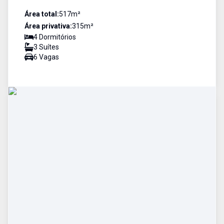
Área total:
517
m²
Área privativa:
315
m²
4
Dormitório
s
3
Suíte
s
6
Vaga
s