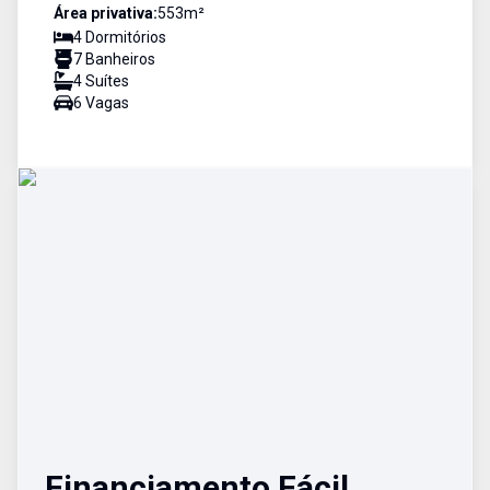
Área privativa:
553
m²
4
Dormitório
s
7
Banheiro
s
4
Suíte
s
6
Vaga
s
Financiamento Fácil