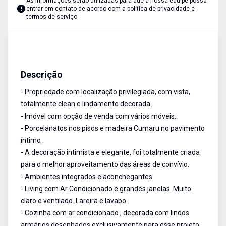
As informações serão utilizadas para que a nossa equipe possa
entrar em contato de acordo com a
política de privacidade e
termos de serviço
Casa
Venda
Cód:
1039
Descrição
- Propriedade com localização privilegiada, com vista,
totalmente clean e lindamente decorada.
- Imóvel com opção de venda com vários móveis.
- Porcelanatos nos pisos e madeira Cumaru no pavimento
íntimo .
- A decoração intimista e elegante, foi totalmente criada
para o melhor aproveitamento das áreas de convívio.
- Ambientes integrados e aconchegantes.
- Living com Ar Condicionado e grandes janelas. Muito
claro e ventilado. Lareira e lavabo.
- Cozinha com ar condicionado , decorada com lindos
armários desenhados exclusivamente para esse projeto.