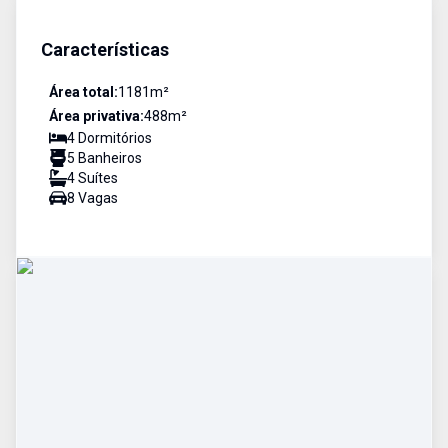
Características
Área total:
1181
m²
Área privativa:
488
m²
4
Dormitório
s
5
Banheiro
s
4
Suíte
s
8
Vaga
s