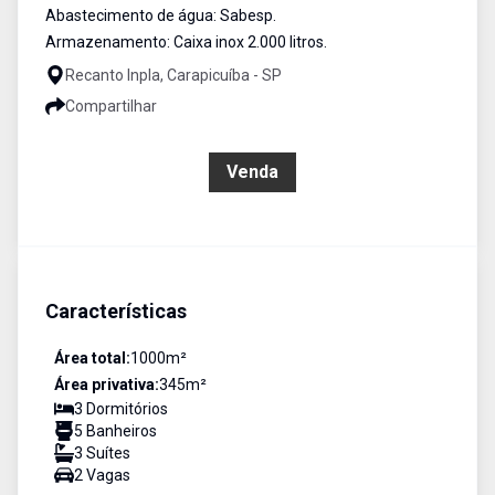
Abastecimento de água: Sabesp.
Armazenamento: Caixa inox 2.000 litros.
Recanto Inpla, Carapicuíba - SP
Compartilhar
R$ 1.510.000,00
Venda
Características
Área total:
1000
m²
Área privativa:
345
m²
3
Dormitório
s
5
Banheiro
s
3
Suíte
s
2
Vaga
s