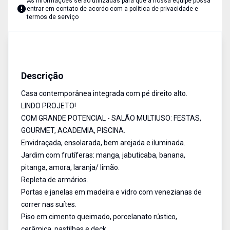
As informações serão utilizadas para que a nossa equipe possa
entrar em contato de acordo com a
política de privacidade e
termos de serviço
Casa
Venda
Cód:
1383
Descrição
Casa contemporânea integrada com pé direito alto.
LINDO PROJETO!
COM GRANDE POTENCIAL - SALÃO MULTIUSO: FESTAS,
GOURMET, ACADEMIA, PISCINA.
Envidraçada, ensolarada, bem arejada e iluminada.
Jardim com frutíferas: manga, jabuticaba, banana,
pitanga, amora, laranja/ limão.
Repleta de armários.
Portas e janelas em madeira e vidro com venezianas de
correr nas suítes.
Piso em cimento queimado, porcelanato rústico,
cerâmica, pastilhas e deck.