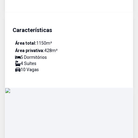
Características
Área total:
1150
m²
Área privativa:
428
m²
5
Dormitório
s
4
Suíte
s
10
Vaga
s