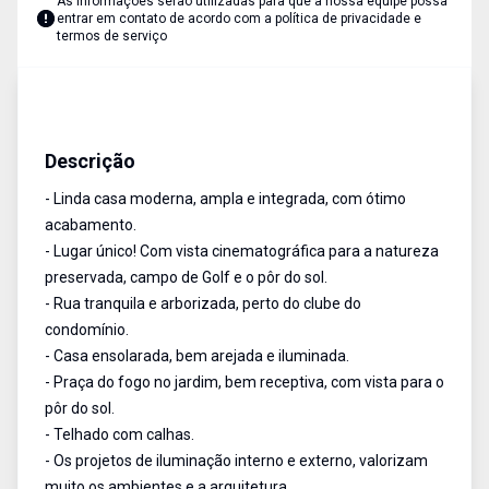
As informações serão utilizadas para que a nossa equipe possa
entrar em contato de acordo com a
política de privacidade e
termos de serviço
Casa
Venda
Cód:
1024
Descrição
- Linda casa moderna, ampla e integrada, com ótimo
acabamento.
- Lugar único! Com vista cinematográfica para a natureza
preservada, campo de Golf e o pôr do sol.
- Rua tranquila e arborizada, perto do clube do
condomínio.
- Casa ensolarada, bem arejada e iluminada.
- Praça do fogo no jardim, bem receptiva, com vista para o
pôr do sol.
- Telhado com calhas.
- Os projetos de iluminação interno e externo, valorizam
muito os ambientes e a arquitetura.