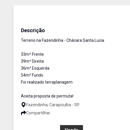
Terreno
Venda
Cód:
1244
Descrição
Terreno na Fazendinha - Chácara Santa Lucia
33m² Frente
39m² Direita
36m² Esquerda
54m² Fundo
Foi realizado terraplanagem
Aceita proposta de permuta!
Fazendinha, Carapicuíba - SP
Compartilhar