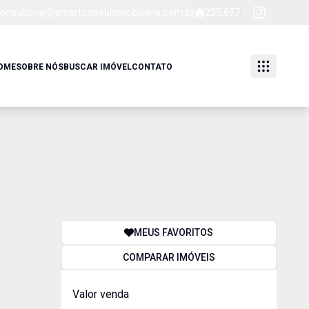
onsultoria@smartconsultimobiliaria.com.br
235.677
OME
SOBRE NÓS
BUSCAR IMÓVEL
CONTATO
MEUS FAVORITOS
COMPARAR IMÓVEIS
Valor venda