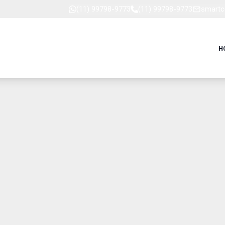
(11) 99798-9773
(11) 99798-9773
smartc
H