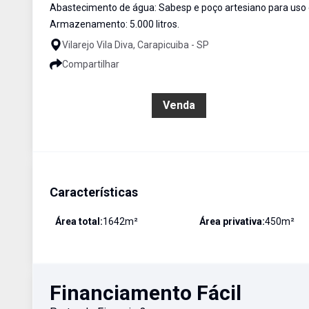
Abastecimento de água: Sabesp e poço artesiano para uso 
Armazenamento: 5.000 litros.
Vilarejo Vila Diva, Carapicuiba - SP
Compartilhar
R$ 2.700.000,00
Venda
Características
Área total:
1642
m²
Área privativa:
450
m²
Financiamento Fácil